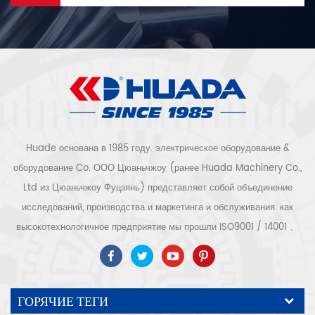
Huade основана в 1985 году. электрическое оборудование &
оборудование Co. ООО Цюаньчжоу (ранее Huada Machinery Co.,
Ltd из Цюаньчжоу Фуцзянь) представляет собой объединение
исследований, производства и маркетинга и обслуживания. как
высокотехнологичное предприятие мы прошли ISO9001 / 14001 、
ce 、 РОШ 、 ETL 、 CQC 、 Сертификация качества и
безопасности ccc, сертификация высокотехнологичных
предприятий и т. д. Воздушные компрессорные системы и
ГОРЯЧИЕ ТЕГИ
оборудование включают винтовые, центробежные, безмасляные,