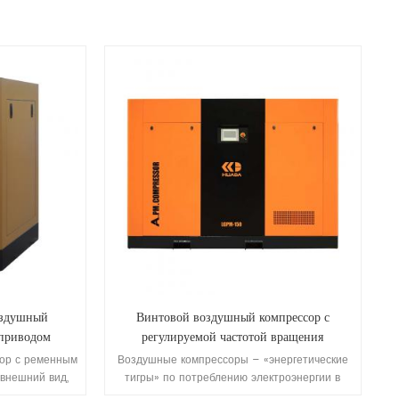
оздушный
Винтовой воздушный компрессор с
 приводом
регулируемой частотой вращения
постоянного магнита LGPM-150
ор с ременным
Воздушные компрессоры – «энергетические
внешний вид,
тигры» по потреблению электроэнергии в
ет мало места.
промышленности, их среднее потребление