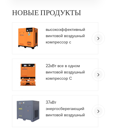
энер
над
НОВЫЕ ПРОДУКТЫ
упра
флагма
тяже
высокоэффективный
винтовой воздушный
компрессор с
сервоприводом на
постоянных магнитах
22кВт все в одном
винтовой воздушный
компрессор С
осушитель воздуха
37кВт
энергосберегающий
винтовой воздушный
компрессор с
переменной частотой