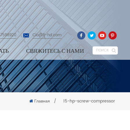
87598920
Cio@fj-hd.com
АТЬ
СВЯЖИТЕСЬ С НАМИ
ПОИСК
Главная
/
15-hp-screw-compressor