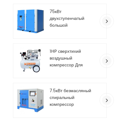
с постоянными
75кВт
магнитами
двухступенчатый
большой
промышленный
винтовой воздушный
компрессор
1HP сверхтихий
воздушный
компрессор Для
аэрограф
7.5кВт безмасляный
спиральный
компрессор