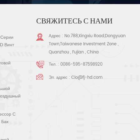
СВЯЖИТЕСЬ С НАМИ
Адрес : No.788,Xingxiu Road,Dongyuan
 Серии
Town,Taiwanese Investment Zone ,
SD Винт
Quanzhou , Fujian , China
товой
Тел. :
0086-595-87598920
Эл. адрес :
Cio@fj-hd.com
льшой
Воздушный
ессор С
 Бак
зкой