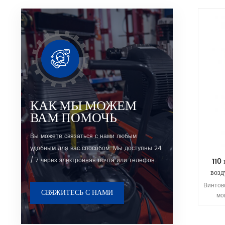
винтов
конст
объемо
КАК МЫ МОЖЕМ
ВАМ ПОМОЧЬ
Вы можете связаться с нами любым
удобным для вас способом. Мы доступны 24
/ 7 через электронная почта или телефон.
110
возд
магни
Винтов
СВЯЖИТЕСЬ С НАМИ
мо
приво
р