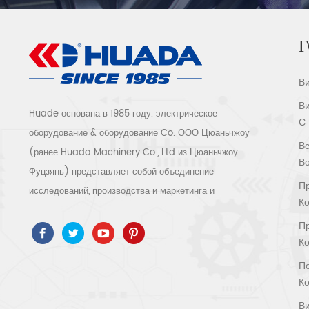
Г
В
В
Huade основана в 1985 году. электрическое
С
оборудование & оборудование Co. ООО Цюаньчжоу
Вс
(ранее Huada Machinery Co., Ltd из Цюаньчжоу
В
Фуцзянь) представляет собой объединение
П
исследований, производства и маркетинга и
К
обслуживания. как высокотехнологичное предприятие
П
мы прошли ISO9001 / 14001 、 ce 、 РОШ 、 ETL 、
К
CQC 、 Сертификация качества и безопасности ccc,
П
сертификация высокотехнологичных предприятий и т.
К
д. Воздушные компрессорные системы и оборудование
В
включают винтовые, центробежные, безмасляные,