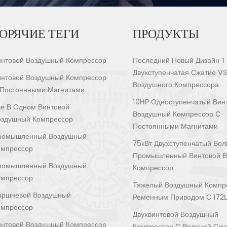
ОРЯЧИЕ ТЕГИ
ПРОДУКТЫ
интовой Воздушный Компрессор
Последний Новый Дизайн T
Двухступенчатая Сжатие V
интовой Воздушный Компрессор
Воздушного Компрессора
 Постоянными Магнитами
10HP Одноступенчатый Вин
е В Одном Винтовой
Воздушный Компрессор С
оздушный Компрессор
Постоянными Магнитами
ромышленный Воздушный
75кВт Двухступенчатый Бо
омпрессор
Промышленный Винтовой 
ромышленный Воздушный
Компрессор
омпрессор
Тяжелый Воздушный Компр
оршневой Воздушный
Ременным Приводом С 172L
омпрессор
Двухвинтовой Воздушный
интовой Воздушный Компрессор
Компрессор С Водяной Сма