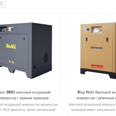
1 квт 380В винтовой воздушный
8бар 11кВт Винтовой в
компрессор с прямым приводом
компрессор с ременным
ой воздушный компрессор мощностью
Винтовой воздушный компресс
т с IP54 двигатель, более безопасный,
приводом имеет изысканный 
ивный, с большей экономией энергии.
компактную структуру и занима