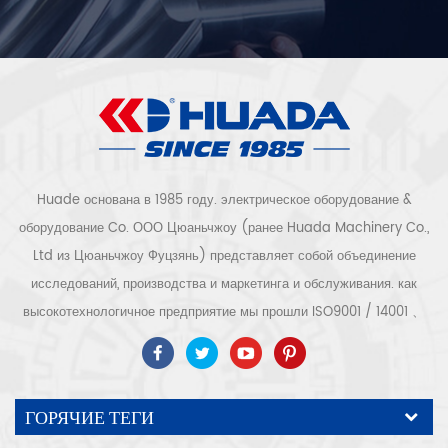
Huade основана в 1985 году. электрическое оборудование &
оборудование Co. ООО Цюаньчжоу (ранее Huada Machinery Co.,
Ltd из Цюаньчжоу Фуцзянь) представляет собой объединение
исследований, производства и маркетинга и обслуживания. как
высокотехнологичное предприятие мы прошли ISO9001 / 14001 、
ce 、 РОШ 、 ETL 、 CQC 、 Сертификация качества и
безопасности ccc, сертификация высокотехнологичных
предприятий и т. д. Воздушные компрессорные системы и
ГОРЯЧИЕ ТЕГИ
оборудование включают винтовые, центробежные, безмасляные,