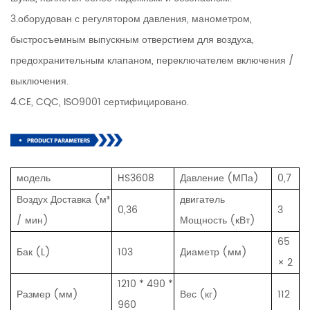
3.оборудован с регулятором давления, манометром,
быстросъемным выпускным отверстием для воздуха,
предохранительным клапаном, переключателем включения /
выключения.
4.CE, CQC, ISO9001 сертифицировано.
модель
HS3608
Давление (МПа)
0,7
Воздух Доставка (м³
двигатель
0,36
3
/ мин)
Мощность (кВт)
65
Бак (L)
103
Диаметр (мм)
× 2
1210 * 490 *
Размер (мм)
Вес (кг)
112
960