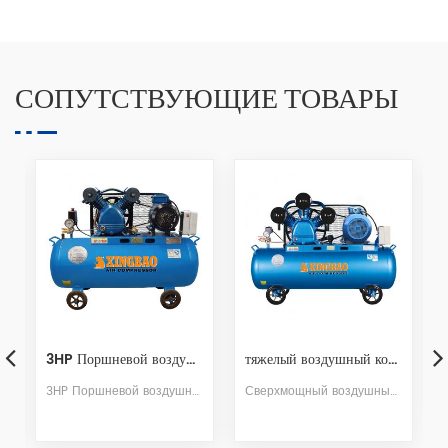
СОПУТСТВУЮЩИЕ ТОВАРЫ
HS1208 Belt-driven Air-cooled Mobile Piston Air Compressor
тяжелый воздушный компрессор с ременным приводом С 172L бак
The HS1208 is a single-stage compression belt-driven air compressor with air-cooling system; it features a 1.1 kW power rating, a 40 L air storage tank, and an exhaust capacity of 0.12 m³/min. With its compact design and high mobility, this unit is an ideal air source for small auto repair shops, painting facilities, woodworking workshops, and home-based small-scale operations.
Сверхмощный воздушный компрессор с ременным приводом имеет большой объем воздуха и высокое давление, подходит для заводов, систем автоматизации, технического обслуживания автомобилей, окраски, отделки и других отраслей промышленности.