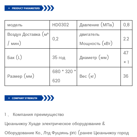
модель
HD0302
Давление (МПа)
0,8
Воздух Доставка (м³
двигатель
0,2
2.2
/ мин)
Мощность (кВт)
47
Бак (L)
35 год
Диаметр (мм)
× 1
680 * 320 *
Размер (мм)
Вес (кг)
36
620
1 、 Компания преимущество
Цюаньчжоу Хуаде электрическое оборудование &
Оборудование Ко., Лтд Фуцзянь prc (ранее Цюаньчжоу город