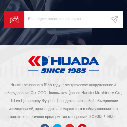
качеству сжатого воздуха и
качество и безопасность
обеспечить качество и
чистоты воздуха.
безопасность чистоты
воздуха.
Huade основана в 1985 году. электрическое оборудование &
оборудование Co. ООО Цюаньчжоу (ранее Huada Machinery Co.,
Ltd из Цюаньчжоу Фуцзянь) представляет собой объединение
исследований, производства и маркетинга и обслуживания. как
высокотехнологичное предприятие мы прошли ISO9001 / 14001 、
ce 、 РОШ 、 ETL 、 CQC 、 Сертификация качества и