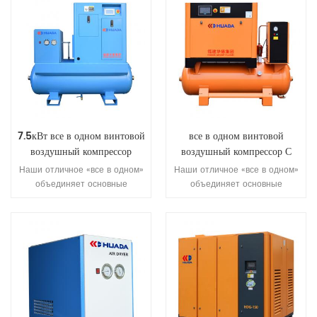
7.5кВт все в одном винтовой
все в одном винтовой
воздушный компрессор
воздушный компрессор С
осушитель воздуха И
Наши отличное «все в одном»
Наши отличное «все в одном»
воздушный баллон Для
объединяет основные
объединяет основные
станок для лазерной резки
компоненты систем сжатия
компоненты систем сжатия
воздуха, такие как винтовые
воздуха, такие как винтовые
компрессоры, осушители,
компрессоры, осушители,
прецизионные фильтры,
прецизионные фильтры,
резервуары, чтобы
резервуары, чтобы
предоставить нашим клиентам
предоставить нашим клиентам
"простой" решение.
"простой" решение. проста в
установке и эксплуатации, не
требует трубопроводов,