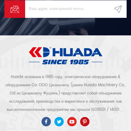
Huade основана в 1985 году. электрическое оборудование &
оборудование Co. ООО Цюаньчжоу (ранее Huada Machinery Co.,
Ltd из Цюаньчжоу Фуцзянь) представляет собой объединение
исследований, производства и маркетинга и обслуживания. как
высокотехнологичное предприятие мы прошли ISO9001 / 14001 、
ce 、 РОШ 、 ETL 、 CQC 、 Сертификация качества и
безопасности ccc, сертификация высокотехнологичных