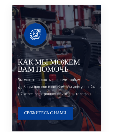
вин
конст
объемом
удобн
службы
стаб
легки
защит
двигат
КАК МЫ МОЖЕМ
3
ВАМ ПОМОЧЬ
эле
Sch
Вы можете связаться с нами любым
сере
удобным для вас способом. Мы доступны 24
во
милл
/ 7 через электронная почта или телефон.
безопа
рез
отде
СВЯЖИТЕСЬ С НАМИ
возд
5.Ор
инт