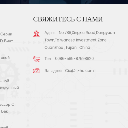
СВЯЖИТЕСЬ С НАМИ
Адрес : No.788,Xingxiu Road,Dongyuan
 Серии
Town,Taiwanese Investment Zone ,
SD Винт
Quanzhou , Fujian , China
товой
Тел. :
0086-595-87598920
Эл. адрес :
Cio@fj-hd.com
льшой
Воздушный
ессор С
 Бак
зкой