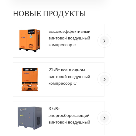
комп
высок
НОВЫЕ ПРОДУКТЫ
С-50 р
Подач
Смазк
высокоэффективный
охла
винтовой воздушный
(℃
компрессор с
Электри
сервоприводом на
55
возду
постоянных магнитах
мм) G
22кВт все в одном
обо
винтовой воздушный
Фуц
компрессор С
Фуцз
осушитель воздуха
Ltd
запа
одним 
37кВт
воз
энергосберегающий
отеч
винтовой воздушный
совре
компрессор с
врем
переменной частотой