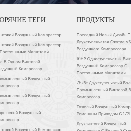
ОРЯЧИЕ ТЕГИ
ПРОДУКТЫ
интовой Воздушный Компрессор
Последний Новый Дизайн T
Двухступенчатая Сжатие V
интовой Воздушный Компрессор
Воздушного Компрессора
 Постоянными Магнитами
10HP Одноступенчатый Вин
е В Одном Винтовой
Воздушный Компрессор С
оздушный Компрессор
Постоянными Магнитами
ромышленный Воздушный
75кВт Двухступенчатый Бо
омпрессор
Промышленный Винтовой 
ромышленный Воздушный
Компрессор
омпрессор
Тяжелый Воздушный Компр
оршневой Воздушный
Ременным Приводом С 172L
омпрессор
Двухвинтовой Воздушный
интовой Воздушный Компрессор
Компрессор С Водяной Сма