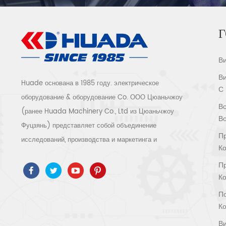
Г
В
В
Huade основана в 1985 году. электрическое
С
оборудование & оборудование Co. ООО Цюаньчжоу
Вс
(ранее Huada Machinery Co., Ltd из Цюаньчжоу
В
Фуцзянь) представляет собой объединение
П
исследований, производства и маркетинга и
К
обслуживания. как высокотехнологичное предприятие
П
мы прошли ISO9001 / 14001 、 ce 、 РОШ 、 ETL 、
К
CQC 、 Сертификация качества и безопасности ccc,
П
сертификация высокотехнологичных предприятий и т.
К
д. Воздушные компрессорные системы и оборудование
В
включают винтовые, центробежные, безмасляные,