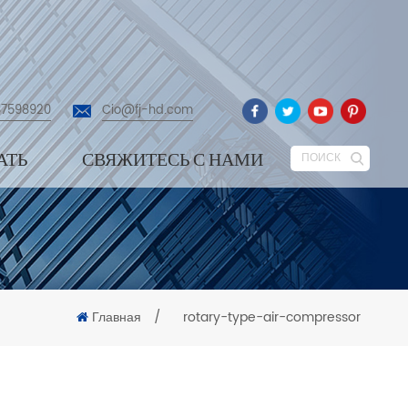
87598920
Cio@fj-hd.com
АТЬ
СВЯЖИТЕСЬ С НАМИ
ПОИСК
Главная
/
rotary-type-air-compressor