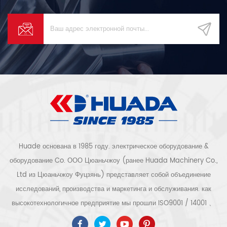
Huade основана в 1985 году. электрическое оборудование &
оборудование Co. ООО Цюаньчжоу (ранее Huada Machinery Co.,
Ltd из Цюаньчжоу Фуцзянь) представляет собой объединение
исследований, производства и маркетинга и обслуживания. как
высокотехнологичное предприятие мы прошли ISO9001 / 14001 、
ce 、 РОШ 、 ETL 、 CQC 、 Сертификация качества и