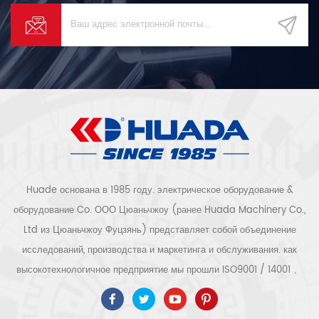
Huade основана в 1985 году. электрическое оборудование &
оборудование Co. ООО Цюаньчжоу (ранее Huada Machinery Co.,
Ltd из Цюаньчжоу Фуцзянь) представляет собой объединение
исследований, производства и маркетинга и обслуживания. как
высокотехнологичное предприятие мы прошли ISO9001 / 14001 、
ce 、 РОШ 、 ETL 、 CQC 、 Сертификация качества и
безопасности ccc, сертификация высокотехнологичных